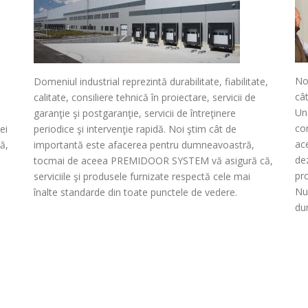
No
Domeniul industrial reprezintă durabilitate, fiabilitate,
cât
calitate, consiliere tehnică în proiectare, servicii de
Un
garanţie şi postgaranţie, servicii de întreţinere
co
ei
periodice şi intervenţie rapidă. Noi ştim cât de
ace
ă,
importantă este afacerea pentru dumneavoastră,
dez
tocmai de aceea PREMIDOOR SYSTEM vă asigură că,
pro
serviciile şi produsele furnizate respectă cele mai
Nu
înalte standarde din toate punctele de vedere.
du