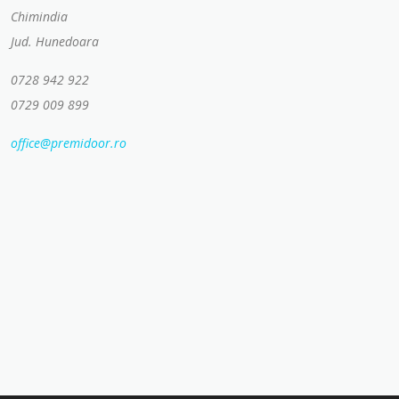
Chimindia
Jud. Hunedoara
0728 942 922
0729 009 899
office@premidoor.ro