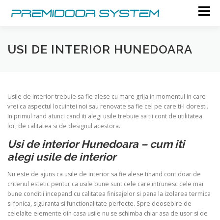
Skip to content
Menu
USI DE INTERIOR HUNEDOARA
Usile de interior trebuie sa fie alese cu mare grija in momentul in care
vrei ca aspectul locuintei noi sau renovate sa fie cel pe care ti-l doresti.
In primul rand atunci cand iti alegi usile trebuie sa tii cont de utilitatea
lor, de calitatea si de designul acestora.
Usi de interior Hunedoara – cum iti
alegi usile de interior
Nu este de ajuns ca usile de interior sa fie alese tinand cont doar de
criteriul estetic pentur ca usile bune sunt cele care intrunesc cele mai
bune conditii incepand cu calitatea finisajelor si pana la izolarea termica
si fonica, siguranta si functionalitate perfecte. Spre deosebire de
celelalte elemente din casa usile nu se schimba chiar asa de usor si de