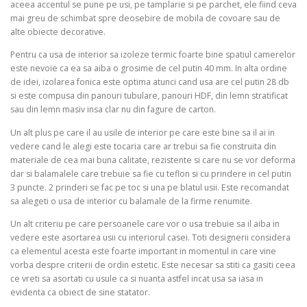
aceea accentul se pune pe usi, pe tamplarie si pe parchet, ele fiind ceva
mai greu de schimbat spre deosebire de mobila de covoare sau de
alte obiecte decorative.
Pentru ca usa de interior sa izoleze termic foarte bine spatiul camerelor
este nevoie ca ea sa aiba o grosime de cel putin 40 mm. In alta ordine
de idei, izolarea fonica este optima atunci cand usa are cel putin 28 db
si este compusa din panouri tubulare, panouri HDF, din lemn stratificat
sau din lemn masiv insa clar nu din fagure de carton.
Un alt plus pe care il au usile de interior pe care este bine sa il ai in
vedere cand le alegi este tocaria care ar trebui sa fie construita din
materiale de cea mai buna calitate, rezistente si care nu se vor deforma
dar si balamalele care trebuie sa fie cu teflon si cu prindere in cel putin
3 puncte. 2 prinderi se fac pe toc si una pe blatul usii. Este recomandat
sa alegeti o usa de interior cu balamale de la firme renumite.
Un alt criteriu pe care persoanele care vor o usa trebuie sa il aiba in
vedere este asortarea usii cu interiorul casei. Toti designerii considera
ca elementul acesta este foarte important in momentul in care vine
vorba despre criterii de ordin estetic. Este necesar sa stiti ca gasiti ceea
ce vreti sa asortati cu usule ca si nuanta astfel incat usa sa iasa in
evidenta ca obiect de sine statator.